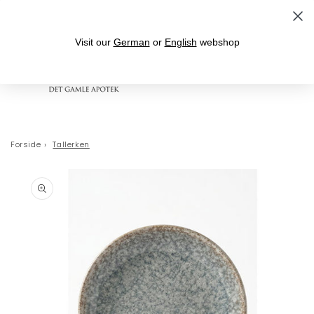
Gå til indhold
Fri fragt over 399,- til levering i DK
Visit our
German
or
English
webshop
Indkøbskurv
Forside
›
Tallerken
 til
oduktoplysninger