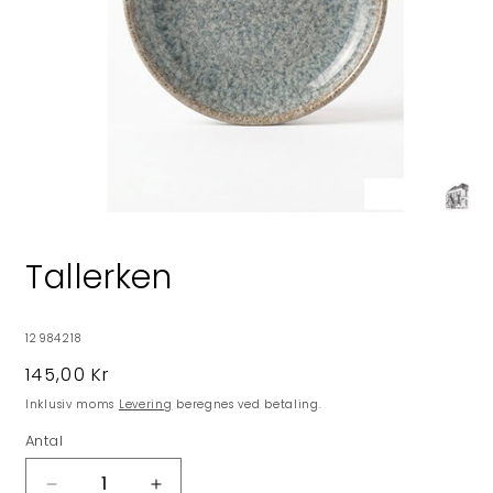
Åbn
mediet
1
Tallerken
i
modus
SKU:
12984218
Normalpris
145,00 Kr
Inklusiv moms
Levering
beregnes ved betaling.
Antal