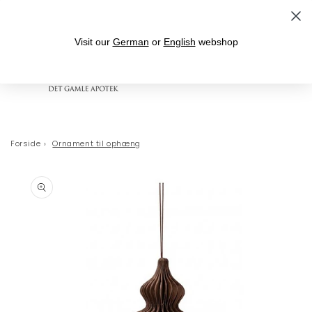
Gå til indhold
Fri fragt over 399,- til levering i DK
Visit our
German
or
English
webshop
Indkøbskurv
Forside
›
Ornament til ophæng
 til
oduktoplysninger