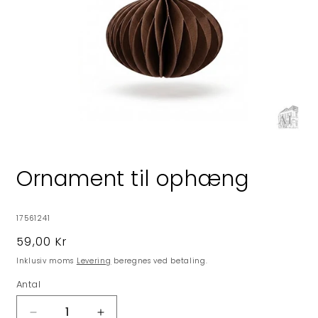
Åbn
mediet
1
Ornament til ophæng
i
modus
SKU:
17561241
Normalpris
59,00 Kr
Inklusiv moms
Levering
beregnes ved betaling.
Antal