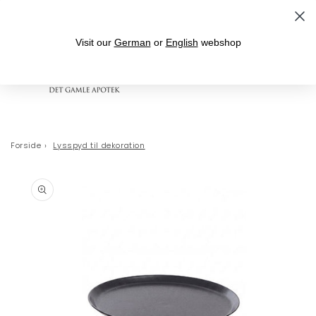
Gå til indhold
Velkommen til Det Gamle Apotek
Visit our
German
or
English
webshop
Indkøbskurv
Forside
›
Lysspyd til dekoration
 til
oduktoplysninger