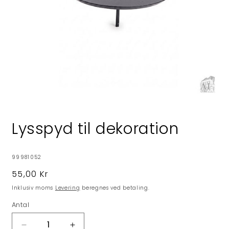
Åbn
mediet
1
Lysspyd til dekoration
i
modus
SKU:
99981052
Normalpris
55,00 Kr
Inklusiv moms
Levering
beregnes ved betaling.
Antal