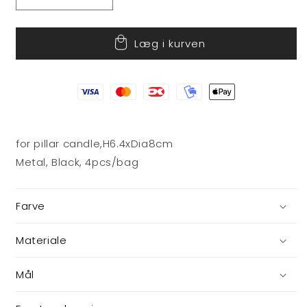
Reducer
Øg
antallet
antallet
for
for
Læg i kurven
Lysspyd
Lysspyd
til
til
dekoration
dekoration
for pillar candle,H6.4xDia8cm
Metal, Black, 4pcs/bag
Farve
Materiale
Mål