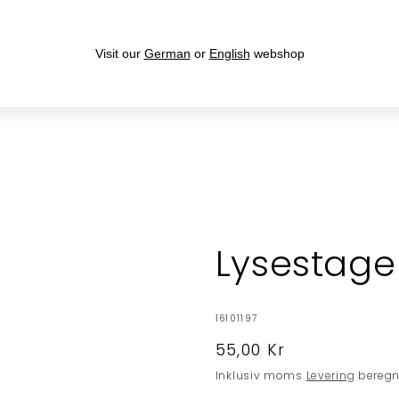
Fri fragt over 399,- til levering i DK
Visit our
German
or
English
webshop
KERAMIKHUSE
GAVER
HØJTIDER
JUL
KOLLE
Lysestage
SKU:
16101197
Normalpris
55,00 Kr
Inklusiv moms
Levering
beregne