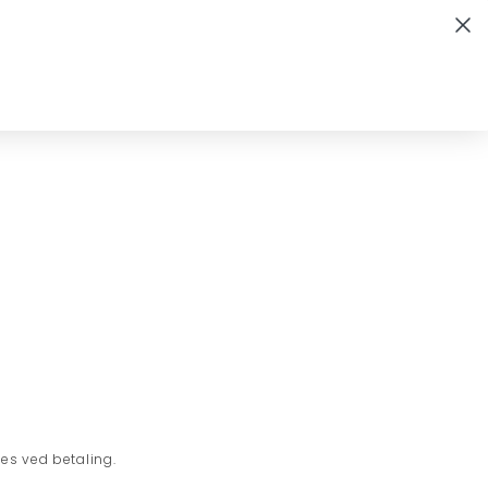
Leveringstid 1-3 hverdage
Indkøbskurv
KTIONER
KONTAKT
B2B
s ved betaling.