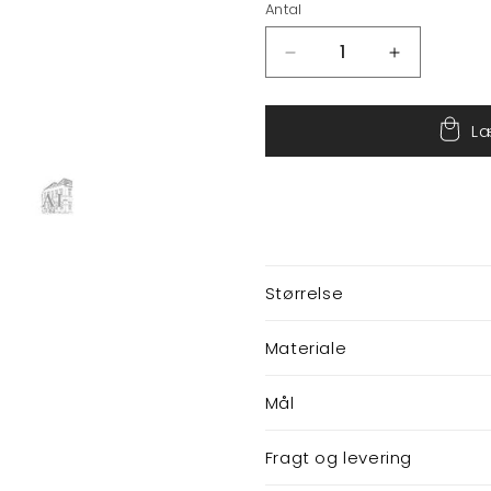
Antal
Reducer
Øg
antallet
antallet
for
for
Læ
Lysestage
Lysestage
Størrelse
Materiale
Mål
Fragt og levering