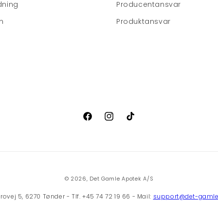
dning
Producentansvar
m
Produktansvar
Facebook
Instagram
TikTok
© 2026,
Det Gamle Apotek A/S
vej 5, 6270 Tønder - Tlf. +45 74 72 19 66 - Mail:
support@det-gamle