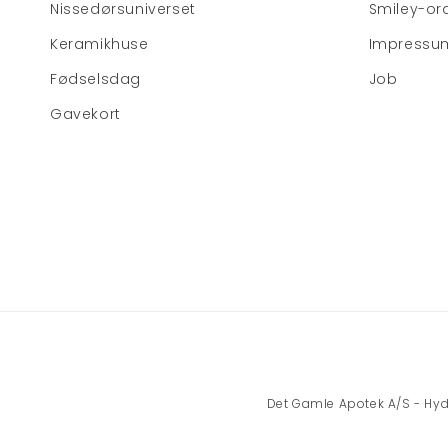
Nissedørsuniverset
Smiley-or
Keramikhuse
Impressu
Fødselsdag
Job
Gavekort
Det Gamle Apotek A/S - Hydro