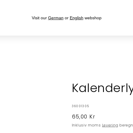
Fri fragt over 399,- til levering i DK
Visit our
German
or
English
webshop
KERAMIKHUSE
GAVER
HØJTIDER
JUL
KOLLE
Kalenderly
SKU:
36001305
Normalpris
65,00 Kr
Inklusiv moms
Levering
beregne