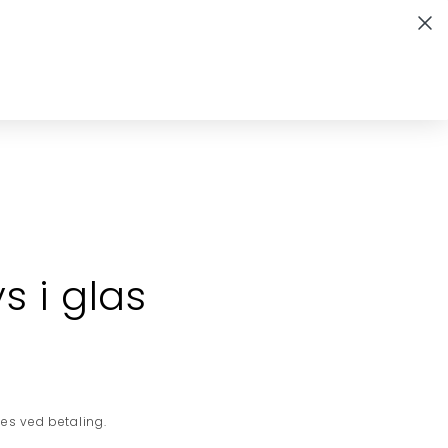
Leveringstid 1-3 hverdage
Indkøbskurv
KTIONER
KONTAKT
B2B
s i glas
s ved betaling.