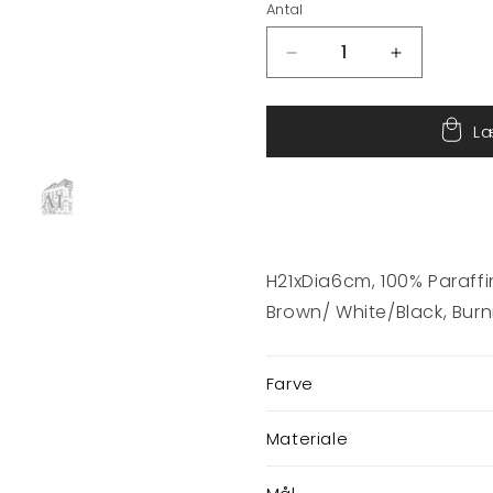
Antal
Reducer
Øg
antallet
antallet
for
for
Læ
Kalenderlys
Kalenderly
i
i
glas
glas
H21xDia6cm, 100% Paraffi
Brown/ White/Black, Bur
Farve
Materiale