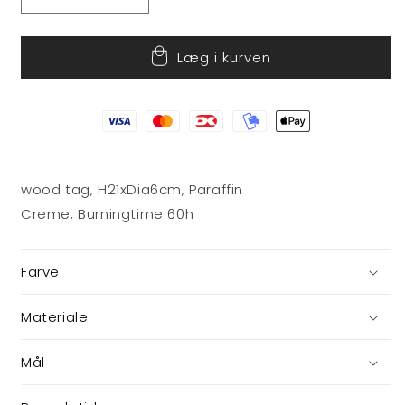
Reducer
Øg
antallet
antallet
for
for
Læg i kurven
Kalenderlys
Kalenderlys
i
i
glas
glas
wood tag, H21xDia6cm, Paraffin
Creme, Burningtime 60h
Farve
Materiale
Mål