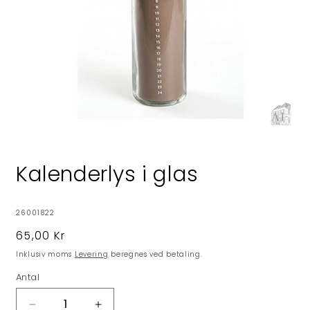
Åbn
mediet
1
Kalenderlys i glas
i
modus
SKU:
26001822
Normalpris
65,00 Kr
Inklusiv moms
Levering
beregnes ved betaling.
Antal