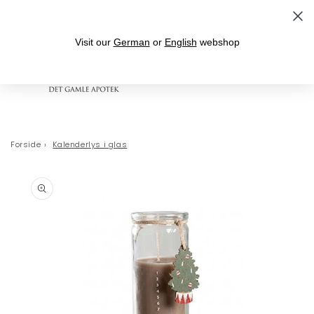
Gå til indhold
Velkommen til Det Gamle Apotek
Visit our
German
or
English
webshop
Indkøbskurv
Forside
›
Kalenderlys i glas
 til
oduktoplysninger