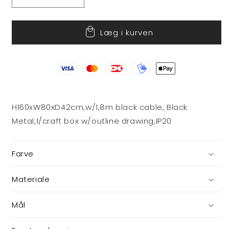
Reducer
Øg
antallet
antallet
for
for
Læg i kurven
Gulv
Gulv
lampe
lampe
H160xW80xD42cm,w/1,8m black cable, Black
Metal,1/craft box w/outline drawing,IP20
Farve
Materiale
Mål