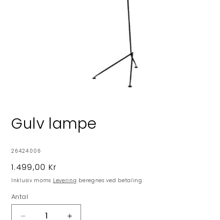
Åbn
mediet
1
Gulv lampe
i
modus
SKU:
26424006
Normalpris
1.499,00 Kr
Inklusiv moms
Levering
beregnes ved betaling.
Antal