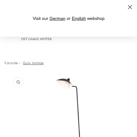
Gå til indhold
Leveringstid 1-3 hverdage
Visit our
German
or
English
webshop
Indkøbskurv
Forside
›
Gulv lampe
 til
oduktoplysninger