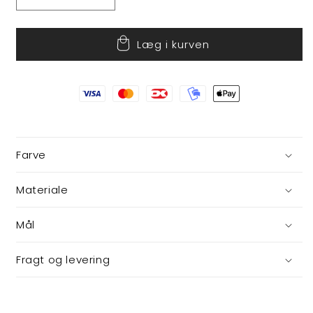
Reducer
Øg
antallet
antallet
for
for
Læg i kurven
Grå
Grå
julekugle
julekugle
Farve
Materiale
Mål
Fragt og levering