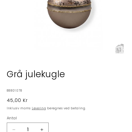
Åbn
mediet
1
Grå julekugle
i
modus
SKU:
88801078
Normalpris
45,00 Kr
Inklusiv moms
Levering
beregnes ved betaling.
Antal