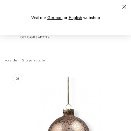
Gå til indhold
Fri fragt over 399,- til levering i DK
Visit our
German
or
English
webshop
Indkøbskurv
Forside
›
Grå julekugle
 til
oduktoplysninger