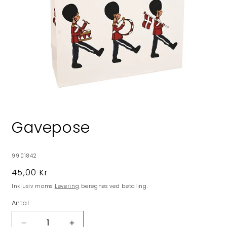
Åbn
mediet
1
Gavepose
i
modus
SKU:
9901842
Normalpris
45,00 Kr
Inklusiv moms
Levering
beregnes ved betaling.
Antal