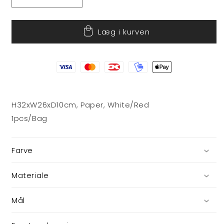
Reducer
Øg
antallet
antallet
for
for
Læg i kurven
Gavepose
Gavepose
H32xW26xD10cm, Paper, White/Red
1pcs/Bag
Farve
Materiale
Mål