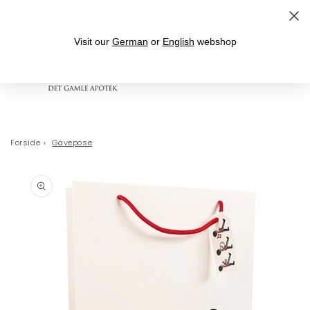
Gå til indhold
Fri fragt over 399,- til levering i DK
Visit our
German
or
English
webshop
Indkøbskurv
Forside
›
Gavepose
 til
oduktoplysninger