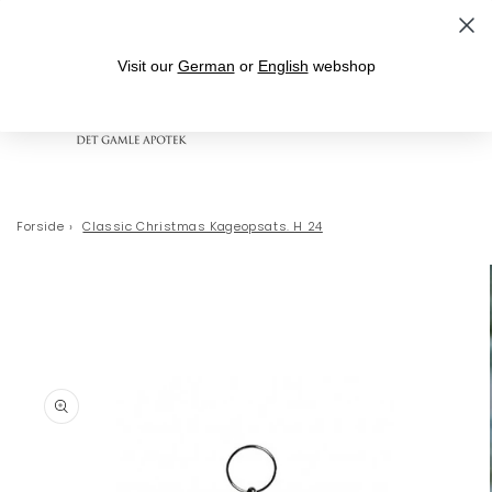
Gå til indhold
Fri fragt over 399,- til levering i DK
Visit our
German
or
English
webshop
Indkøbskurv
Forside
›
Classic Christmas Kageopsats. H 24
 til
oduktoplysninger