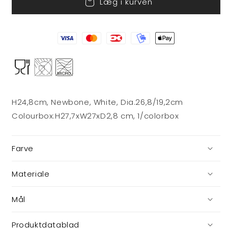
Læg i kurven
Classic
Classic
Christmas
Christmas
Kageopsats.
Kageopsats.
H
H
24
24
H24,8cm, Newbone, White, Dia.26,8/19,2cm
Colourbox:H27,7xW27xD2,8 cm, 1/colorbox
Farve
Materiale
Mål
Produktdatablad