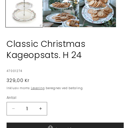
Classic Christmas
Kageopsats. H 24
SKU:
47001274
Normalpris
329,00 Kr
Inklusiv moms
Levering
beregnes ved betaling.
Antal
Reducer
Øg
antallet
antallet
for
for