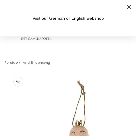
Gå til indhold
Leveringstid 1-3 hverdage
Visit our
German
or
English
webshop
Indkøbskurv
Forside
›
And til ophæng
 til
oduktoplysninger