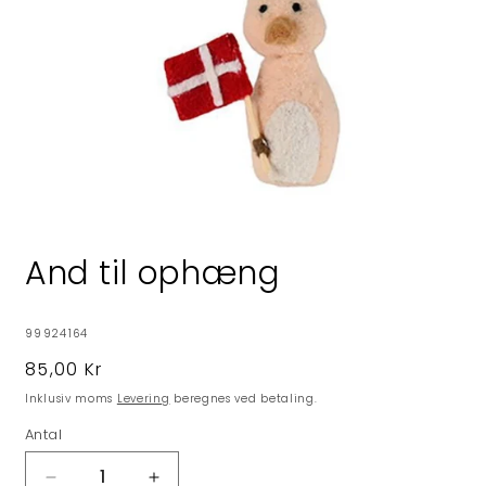
Åbn
mediet
1
And til ophæng
i
modus
SKU:
99924164
Normalpris
85,00 Kr
Inklusiv moms
Levering
beregnes ved betaling.
Antal